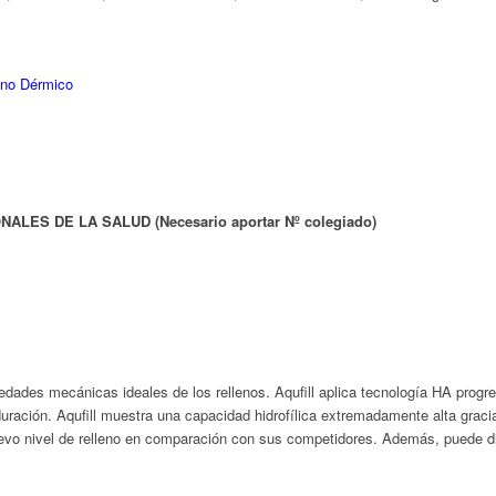
eno Dérmico
LES DE LA SALUD (Necesario aportar Nº colegiado)
piedades mecánicas ideales de los rellenos. Aqufill aplica tecnología HA progr
duración. Aqufill muestra una capacidad hidrofílica extremadamente alta graci
 nivel de relleno en comparación con sus competidores. Además, puede dis