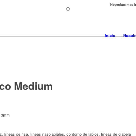
Necesitas mas i
Inicio
Nosotr
ico Medium
G 13mm
iz, líneas de risa, líneas nasolabiales, contorno de labios, líneas de glabela