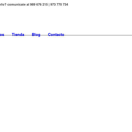
nfo? comunícate al 989 676 215 | 973 770 734
os
Tienda
Blog
Contacto