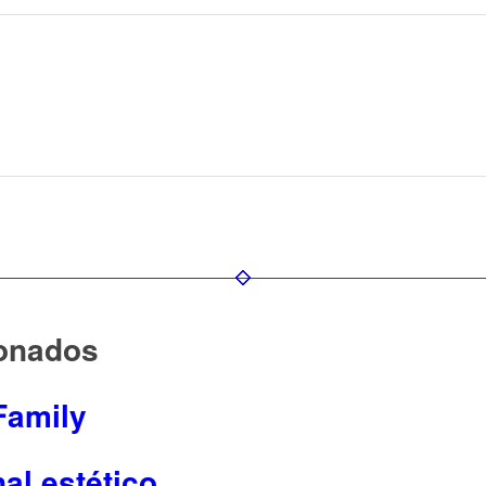
ionados
Family
nal estético