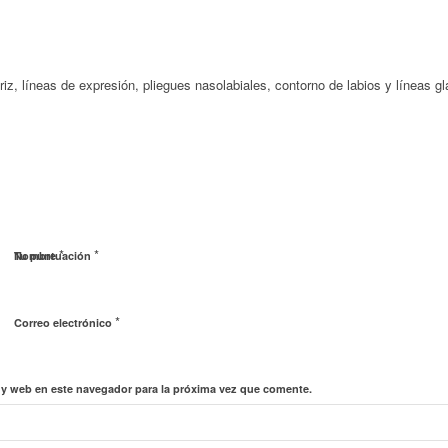
nariz, líneas de expresión, pliegues nasolabiales, contorno de labios y líneas g
*
*
Nombre
Tu puntuación
*
Correo electrónico
 y web en este navegador para la próxima vez que comente.