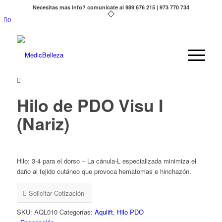
Necesitas mas info? comunícate al 989 676 215 | 973 770 734
0
Hilo de PDO Visu I
(Nariz)
Hilo: 3-4 para el dorso – La cánula-L especializada minimiza el
daño al tejido cutáneo que provoca hematomas e hinchazón.
Solicitar Cotización
SKU:
AQL010
Categorías:
Aqulift
,
Hilo PDO